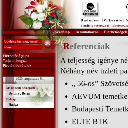
Budapest IV. kerület 
feketerozsa@feketerozs
E-mail:
Kezdőlap
Bemutatkozás
Elérhetőségek
Referenciak
Elérhetőségeink
A teljesség igénye né
Tudja-e, hogy...
Fizetési feltételek
Néhány név üzleti pa
2026. augusztus 6.,
„ 56-os” Szövets
csütörtök
Ma ünnepli névnapját:
Bettina , Berta
AEVUM temetke
Holnap:
Ibolya
Budapesti Temetke
ELTE BTK