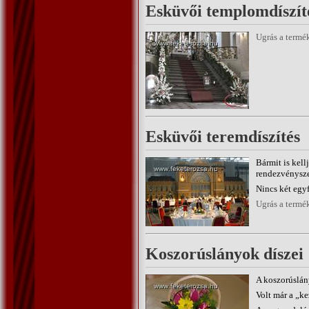
Esküvői templomdíszít
Ugrás a termé
Esküvői teremdíszítés
Bármit is kell
rendezvényszer
Nincs két egy
Ugrás a termé
Koszorúslányok díszei
A koszorúslán
Volt már a „ke