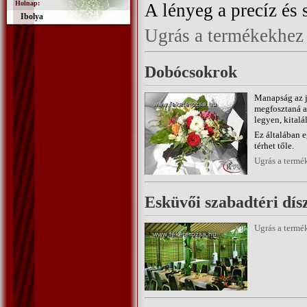
Holnap:
A lényeg a precíz és
Ibolya
Ugrás a termékekhez
Dobócsokrok
Manapság az jö
megfosztaná a
legyen, kital
Ez általában e
térhet tőle.
Ugrás a termé
Esküvői szabadtéri dísz
Ugrás a termé