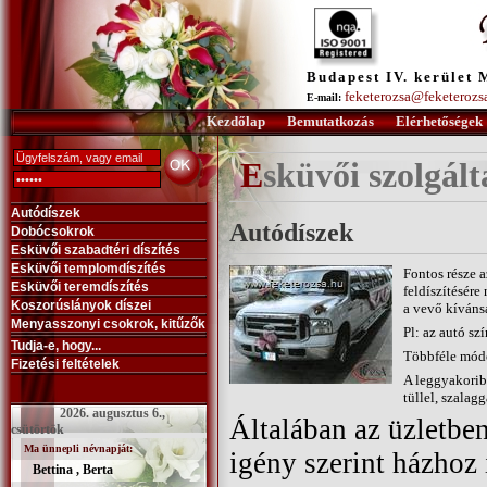
Budapest IV. kerület 
feketerozsa@feketerozs
E-mail:
Kezdőlap
Bemutatkozás
Elérhetőségek
Esküvői szolgál
Autódíszek
Autódíszek
Dobócsokrok
Esküvői szabadtéri díszítés
Esküvői templomdíszítés
Fontos része a
Esküvői teremdíszítés
feldíszítésére
Koszorúslányok díszei
a vevő kíváns
Menyasszonyi csokrok, kitűzők
Pl: az autó sz
Tudja-e, hogy...
Többféle módo
Fizetési feltételek
A leggyakorib
tüllel, szalag
2026. augusztus 6.,
Általában az üzletben
csütörtök
Ma ünnepli névnapját:
igény szerint házhoz i
Bettina , Berta