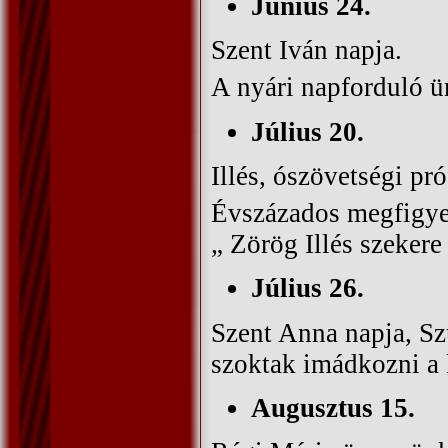
Június 24.
Szent Iván napja.
A nyári napforduló ü
Július 20.
Illés, ószövetségi pró
Évszázados megfigyel
„ Zörög Illés szeker
Július 26.
Szent Anna napja, Sz
szoktak imádkozni a 
Augusztus 15.