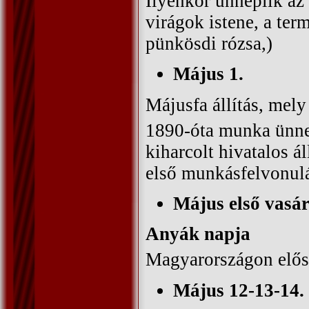
Ilyenkor ünneplik az 
virágok istene, a ter
pünkösdi rózsa,)
Május 1.
Májusfa állítás, mely
1890-óta munka ünne
kiharcolt hivatalos á
első munkásfelvonulá
Május első vasá
Anyák napja
Magyarországon elős
Május 12-13-14.