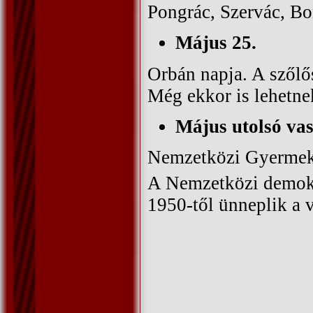
Pongrác, Szervác, Bo
Május 25.
Orbán napja. A szőlő
Még ekkor is lehetne
Május utolsó va
Nemzetközi Gyerme
A Nemzetközi demokr
1950-től ünneplik a 