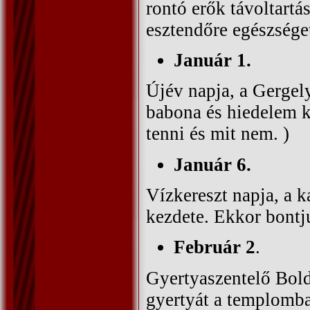
rontó erők távoltartás
esztendőre egészséget
Január 1.
Újév napja, a Gergely
babona és hiedelem kö
tenni és mit nem. )
Január 6.
Vízkereszt napja, a 
kezdete. Ekkor bontju
Február 2
.
Gyertyaszentelő Bold
gyertyát a templomba