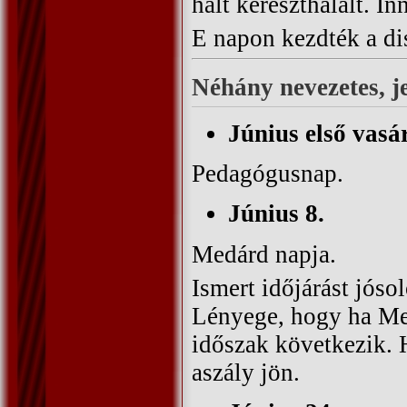
halt kereszthalált. I
E napon kezdték a di
Néhány nevezetes, 
Június első vasá
Pedagógusnap.
Június 8.
Medárd napja.
Ismert időjárást jós
Lényege, hogy ha Med
időszak következik. 
aszály jön.