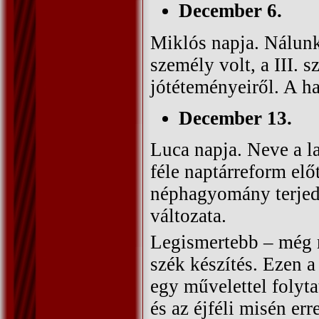
December 6.
Miklós napja. Nálun
személy volt, a III. 
jótéteményeiről. A h
December 13.
Luca napja. Neve a la
féle naptárreform elő
néphagyomány terjedt
változata.
Legismertebb – még 
szék készítés. Ezen a
egy művelettel folyta
és az éjféli misén er