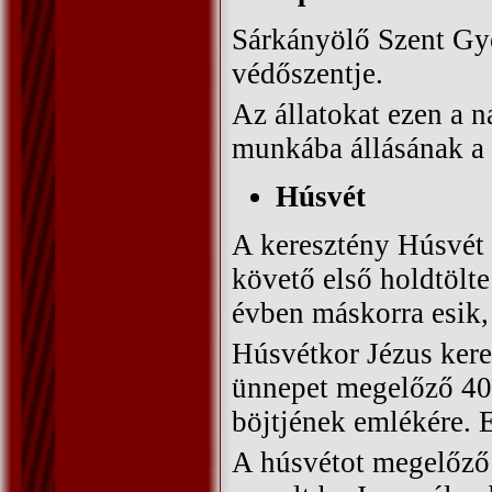
Sárkányölő Szent Gy
védőszentje.
Az állatokat ezen a n
munkába állásának a 
Húsvét
A keresztény Húsvét 
követő első holdtölte
évben máskorra esik
Húsvétkor Jézus kere
ünnepet megelőző 40 
böjtjének emlékére. E
A húsvétot megelőző 