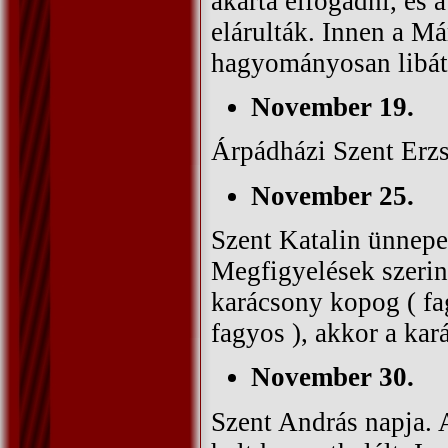
akarta elfogadni, és 
elárulták. Innen a M
hagyományosan libát
November 19.
Árpádházi Szent Erzs
November 25.
Szent Katalin ünnepe
Megfigyelések szerint
karácsony kopog ( fa
fagyos ), akkor a kar
November 30.
Szent András napja. 