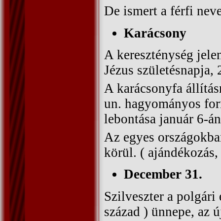
De ismert a férfi nev
Karácsony
A kereszténység jele
Jézus születésnapja,
A karácsonyfa állítá
un. hagyományos form
lebontása január 6-án
Az egyes országokban
körül. ( ajándékozás, 
December 31.
Szilveszter a polgári 
század ) ünnepe, az ú