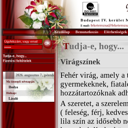
Budapest IV. kerület 
feketerozsa@feketerozs
E-mail:
Kezdőlap
Bemutatkozás
Elérhetőségek
Tudja-e, hogy...
Tudja-e, hogy...
Virágszínek
Fizetési feltételek
Fehér virág, amely a 
2026. augusztus 7., péntek
gyermekeknek, fiatal
Ma ünnepli névnapját:
Ibolya
hozzátartozóknak adh
Holnap:
László
A szeretet, a szerele
( feleség, férj, kedve
lila szín az idősebb 