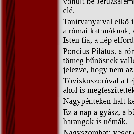
vonult be Jeruzsálemb
elé.
Tanítványaival elkölt
a római katonáknak, a
Isten fia, a nép elfo
Poncius Pilátus, a ró
tömeg bűnösnek vallot
jelezve, hogy nem az 
Töviskoszorúval a fej
ahol is megfeszítetté
Nagypénteken halt ke
Ez a nap a gyász, a 
harangok is némák.
Nagyszombat: véget ér