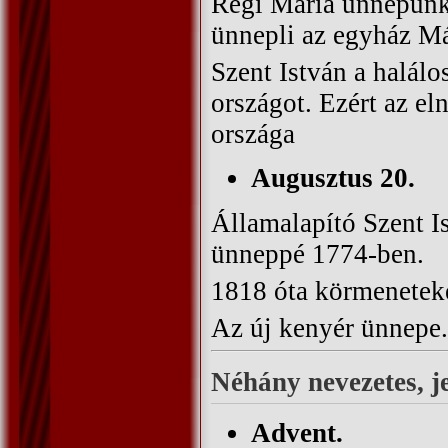
Régi Mária ünnepünk
ünnepli az egyház M
Szent István a halálo
országot. Ezért az e
országa
Augusztus 20.
Államalapító Szent Is
ünneppé 1774-ben.
1818 óta körmeneteket
Az új kenyér ünnepe.
Néhány nevezetes, j
Advent.