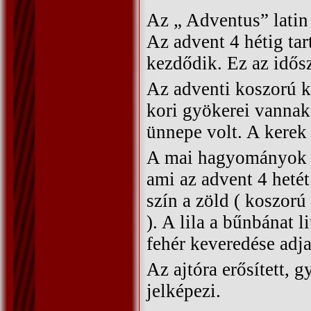
Az „ Adventus” latin 
Az advent 4 hétig tar
kezdődik. Ez az idős
Az adventi koszorú ké
kori gyökerei vannak.
ünnepe volt. A kerek 
A mai hagyományok sz
ami az advent 4 hetét
szín a zöld ( koszorú 
). A lila a bűnbánat l
fehér keveredése adja
Az ajtóra erősített, 
jelképezi.