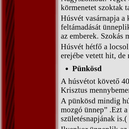
körmenetet szoktak ta
Húsvét vasárnapja a 
feltámadását ünnepl
az emberek. Szokás m
Húsvét hétfő a locsol
erejébe vetett hit, de
Pünkösd
A húsvétot követő 40
Krisztus mennybemen
A pünkösd mindig hús
mozgó ünnep” .Ezt a 
születésnapjának is.( 