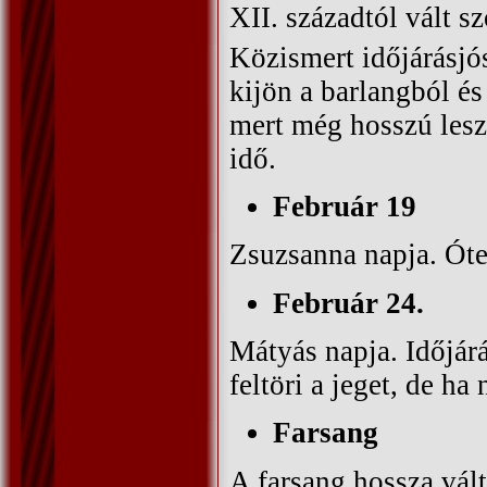
XII. századtól vált 
Közismert időjárásjó
kijön a barlangból és
mert még hosszú lesz 
idő.
Február 19
Zsuzsanna napja. Ót
Február 24.
Mátyás napja. Időjárá
feltöri a jeget, de ha 
Farsang
A farsang hossza vált