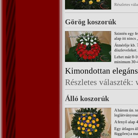
Részletes vál
Görög koszorúk
Szintén egy fe
alap itt nincs
Átmérője kb. 
díszleveleket.
Lehet már 8-10
minimum 30-40
Kimondottan elegáns,
Részletes választék
Álló koszorúk
A három ún. t
leglátványosa
A fenyő alap 4
Egy átlagos á
függően) a m