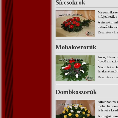
Sírcsokrok
Megemlékezése
kifejezhetik a
A sírcsokor m
hosszúkás, nyú
Részletes vál
Mohakoszorúk
Kicsi, fekvő 
40-60 cm széle
Mivel fekvő tí
felakasztható 
Részletes vál
Dombkoszorúk
Általában 60-
moha, hanem dr
is lehet a ke
A virágok mind