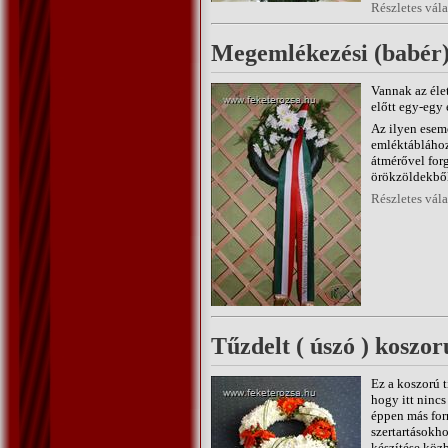
Részletes vál
Megemlékezési (babér
Vannak az éle
előtt egy-egy
Az ilyen esem
emléktáblához.
átmérővel for
örökzöldekből 
Részletes vál
Tűzdelt ( úszó ) koszo
Ez a koszorú 
hogy itt nincs
éppen más for
szertartásokh
készítése közb