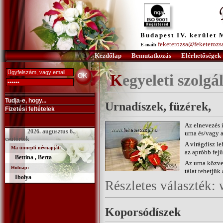
Budapest IV. kerület 
feketerozsa@feketerozs
E-mail:
Kezdőlap
Bemutatkozás
Elérhetőségek
Kegyeleti szolgá
Tudja-e, hogy...
Urnadíszek, füzérek,
Fizetési feltételek
Az elnevezés i
2026. augusztus 6.,
urna és/vagy a
csütörtök
A virágdísz le
Ma ünnepli névnapját:
az apróbb fejű
Bettina , Berta
Az urna közve
Holnap:
tálat tehetjük 
Ibolya
Részletes választék
Koporsódíszek