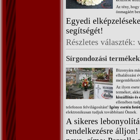
Az tény, hogy
önmagáért bes
Egyedi elképzeléseke
segítségét!
Részletes választék
Sírgondozási termékek
Bizonyára már 
elhalálozási é
megemlékezés v
Az ilyen esete
terméket, akko
kiszállítás é
ellenében tudj
telefonon felvilágosítást!
Igény esetén fotót
elektronikusan tudjuk továbbítani Önnek.
A sikeres lebonyolít
rendelkezésre álljon!