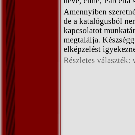
neve, címe; Parcella 
Amennyiben szeretné 
de a katalógusból nem
kapcsolatot munkatár
megtalálja. Készségg
elképzelést igyekezn
Részletes választék