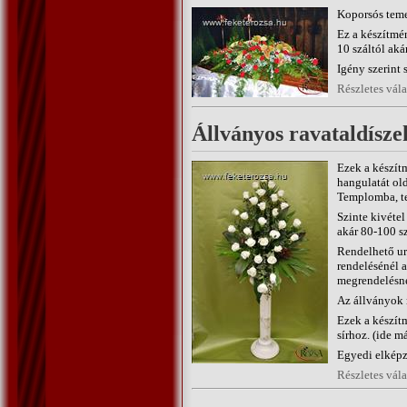
Koporsós teme
Ez a készítmén
10 száltól aká
Igény szerint s
Részletes vál
Állványos ravataldísze
Ezek a készít
hangulatát old
Templomba, te
Szinte kivétel
akár 80-100 sz
Rendelhető ur
rendelésénél 
megrendelésné
Az állványok 
Ezek a készít
sírhoz. (ide m
Egyedi elképze
Részletes vál