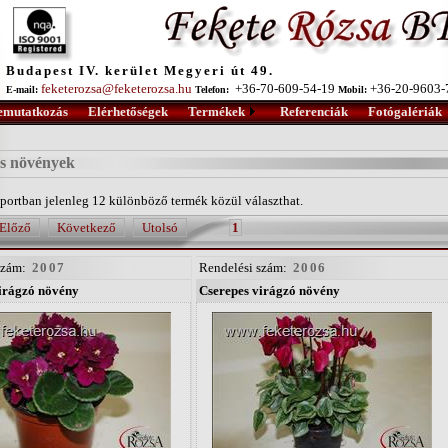
Budapest IV. kerület Megyeri út 49.
feketerozsa@feketerozsa.hu
+36-70-609-54-19
+36-20-9603
E-mail:
Telefon:
Mobil:
emutatkozás
Elérhetőségek
Termékek
Referenciák
Fotógalériák
es növények
portban jelenleg 12 különböző termék közül választhat.
Előző
Következő
Utolsó
1
szám:
2007
Rendelési szám:
2006
irágzó növény
Cserepes virágzó növény