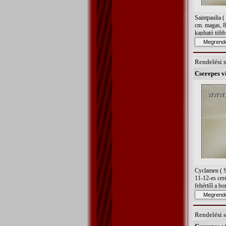
Saintpaulia (
cm. magas, 8
kapható többf
cirmos ). Fo
páratartalom,
meleg legyen!
Rendelési 
Öntözés langy
Cserepes v
Cyclamen ( 
11-12-es ceré
fehértől a bo
igényei: - Op
hely. - Vízig
B " típusú ta
Rendelési 