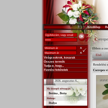
Kezdőlap
B
Cserep
Ebben a cso
Első
Virágcsokrok, kosarak
Összes termék
Rendelési 
Tudja-e, hogy...
Fizetési feltételek
Cserepes v
2026. augusztus 6.,
csütörtök
Ma ünnepli névnapját:
Bettina , Berta
Holnap:
Ibolya