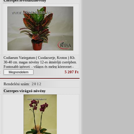
Cserepes levéldísznövény
Codiaeum Variegatum ( Csodacserje, Kroton ) Kb.
30-40 cm. magas növény 12-es átmérőjü cserépben.
Fontosabb igényei: - világos és meleg környezet -
közepes vízigény de magas páratartalom. - " B "
t
5 207 Ft
típusú talaj. - hideg levegőre, huzatra nagyon
érzékeny!!
Rendelési szám:
2012
Cserepes virágzó növény