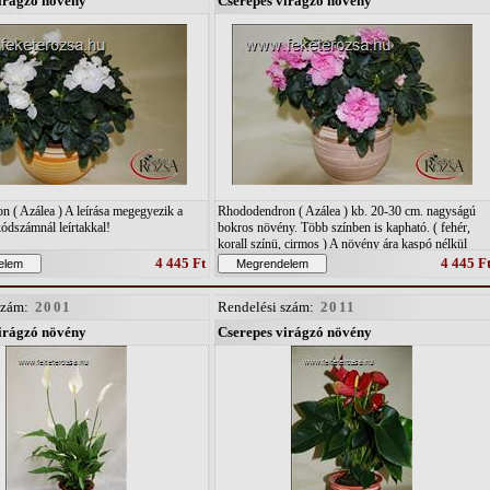
irágzó növény
Cserepes virágzó növény
 ( Azálea ) A leírása megegyezik a
Rhododendron ( Azálea ) kb. 20-30 cm. nagyságú
kódszámnál leírtakkal!
bokros növény. Több színben is kapható. ( fehér,
korall színü, cirmos ) A növény ára kaspó nélkül
értendő! Fontosabb igényei: - víz-és páratartalom
4 445 Ft
4 445 F
magas, Világos, DE hűvös hely. - " A " típusú talajt
kedvel.
szám:
2001
Rendelési szám:
2011
irágzó növény
Cserepes virágzó növény