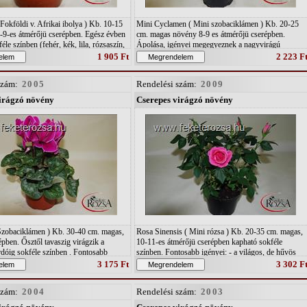
 Fokföldi v. Afrikai ibolya ) Kb. 10-15
Mini Cyclamen ( Mini szobaciklámen ) Kb. 20-25
-9-es átmérőjü cserépben. Egész évben
cm. magas növény 8-9 es átmérőjü cserépben.
éle színben (fehér, kék, lila, rózsaszín,
Ápolása, igényei megegyeznek a nagyvirágú
ntosabb igényei: - Közepes víz- és
cyclamenével! ( Lásd:" 2005 " -ös kódszám alatt! )
1 905 Ft
2 223 F
 - A hely világos vagy félárnyékos, De
 ( min. 16 fok ) - " B " típusú talaj, -
szám:
2005
Rendelési szám:
2009
os vízzel és csak alulról!
irágzó növény
Cserepes virágzó növény
Szobaciklámen ) Kb. 30-40 cm. magas,
Rosa Sinensis ( Mini rózsa ) Kb. 20-35 cm. magas,
pben. Ősztől tavaszig virágzik a
10-11-es átmérőjü cserépben kapható sokféle
rdóig sokféle színben . Fontosabb
színben. Fontosabb igényei: - a világos, de hűvös
timális hőmérséklet: 16 fok. világos
helyet kedveli. - magas páratartalmat és nyáron sok
3 175 Ft
3 302 F
ény közepes, de magas páratartalom. - "
vizet kíván. - " B " típusú talajban érzi jól magát.
lajt szeret. Alulról öntözzük!!
szám:
2004
Rendelési szám:
2003