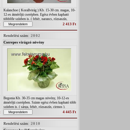
Kalanchoe ( Korallvirág ) Kb. 15-30 cm. magas, 10-
12-es átmérőjü cserépben. Egész évben kapható
többféle színben is. ( fehér, narancs, rózsaszín,
korall, piros, ) Igényei: - kis víz-és páraigényű, de a
t
2 413 Ft
meleg és világos helyet szereti.( kivétel télen! ) - " B
" típusú talajt szeret.
Rendelési szám:
2002
Cserepes virágzó növény
Begonia Kb. 30-35 cm magas növény, 10-12-es
átmérőjü cserépben. Szinte egész évben kapható több
színben is. ( sárga, fehér, rózsaszín, cirmos ).
Néhány fontosabb igény: - Közepes víz-és
t
4 445 Ft
páratartalom, - világos, meleg hely - " A " típusú föld
Rendelési szám:
2010