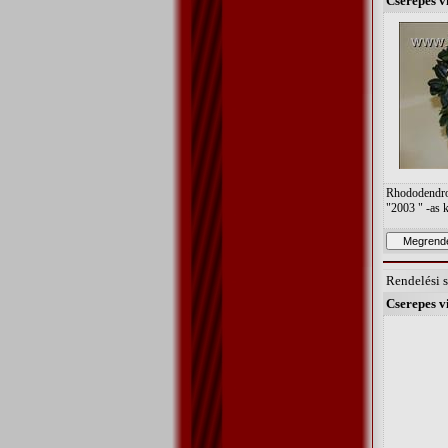
Cserepes v
Rhododendron
"2003 " -as 
Rendelési 
Cserepes v