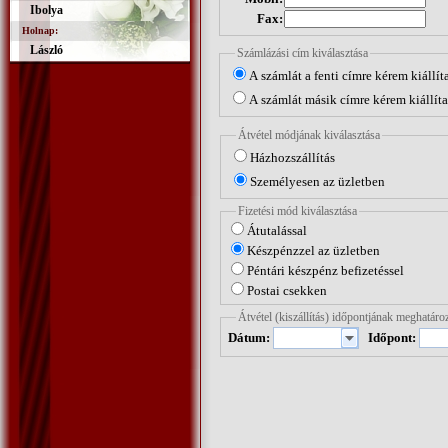
Ibolya
Fax:
Holnap:
László
Számlázási cím kiválasztása
A számlát a fenti címre kérem kiállít
A számlát másik címre kérem kiállíta
Átvétel módjának kiválasztása
Házhozszállítás
Személyesen az üzletben
Fizetési mód kiválasztása
Átutalással
Készpénzzel az üzletben
Péntári készpénz befizetéssel
Postai csekken
Átvétel (kiszállítás) időpontjának meghat
Dátum:
Időpont: