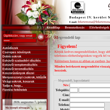
Budapest IV. kerület 
feketerozsa@feketerozs
E-mail:
Kezdőlap
Bemutatkozás
Elérhetőségek
Megrendelő lap
Figyelem!
Autódíszek
Kérjük kedves megrendelőinket, hogy abba
Cserepes növények
telefonos elérhetőségeinken vegyék fel v
Dobócsokrok
Esküvői szabadtéri díszítés
Különösen fontos ez abban az esetben, ha 
Esküvői templomdíszítés
Minden beérkezett megrendelést visszaig
Esküvői teremdíszítés
hozzánk.
Koszorúslányok díszei
Menyasszonyi csokrok, kitűzők
Megrendelő, kapcsolattartó
Virágcsokrok, kosarak
Név:
Tudja-e, hogy...
Fizetési feltételek
Település:
Cím:
E-mail:
2026. augusztus 7., péntek
Telefon:
Ma ünnepli névnapját:
Mobil: