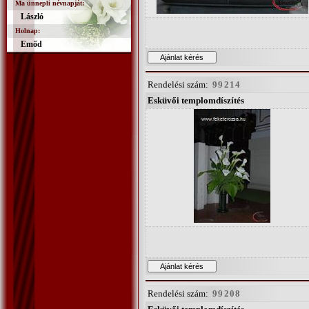
Ma ünnepli névnapját:
László
Holnap:
Emőd
Rendelési szám:
99214
Esküvői templomdíszítés
Rendelési szám:
99208