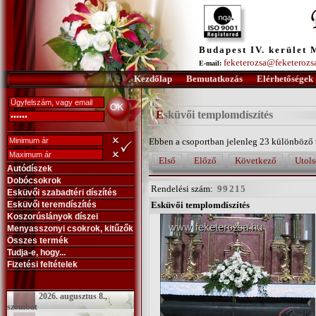
Budapest IV. kerület 
feketerozsa@feketerozs
E-mail:
Kezdőlap
Bemutatkozás
Elérhetőségek
Esküvői templomdíszítés
Ebben a csoportban jelenleg 23 különböző 
Első
Előző
Következő
Utols
Autódíszek
Dobócsokrok
Rendelési szám:
99215
Esküvői szabadtéri díszítés
Esküvői teremdíszítés
Esküvői templomdíszítés
Koszorúslányok díszei
Menyasszonyi csokrok, kitűzők
Összes termék
Tudja-e, hogy...
Fizetési feltételek
2026. augusztus 8.,
szombat